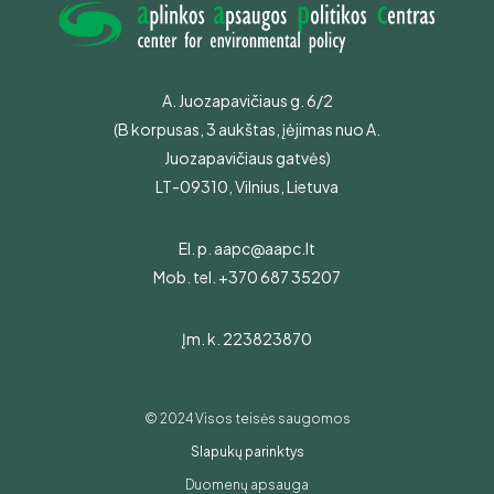
A. Juozapavičiaus g. 6/2
(B korpusas, 3 aukštas, įėjimas nuo A.
Juozapavičiaus gatvės)
LT-09310, Vilnius, Lietuva
El. p.
aapc@aapc.lt
Mob. tel.
+370 687 35207
Įm. k. 223823870
© 2024 Visos teisės saugomos
Slapukų parinktys
Duomenų apsauga